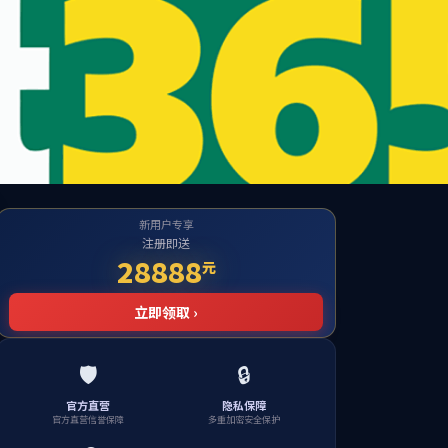
伟德BV1946官网
心
工科中心
学院首页
>
实验中心
>
设备与环境
> 正文