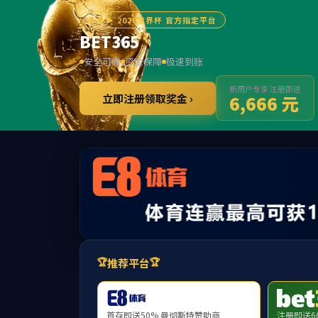
学院首页
学院概况
科学研究
本科生
实验中心
设备与环境
中心简介